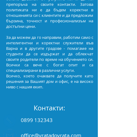
препоръча на своите контакти. Затова
политиката ни е да бъдем коректни в
отношенията си с клиентите и да предложим
бързина, точност и професионализъм на
достъпни цени.
За да можем да го направим, работим само с
интелигентни и коректни служители във
Варна и в другите градове - помагаме на
студенти да се издържат и да облекчат
своите родители по време на обучението си.
Всички са вече с богат опит и са
специализирани в различни услуги.
Всичко, което очаквате да получите като
решения за Вашият дом и офис, е на високо
ниво с нашия екип.
Контакти:
0899 132343
office@vratadovrata.com