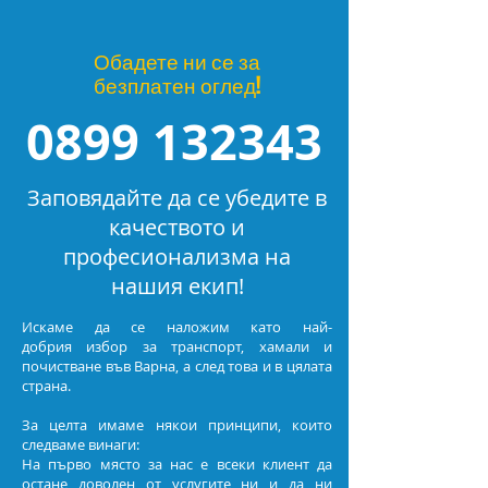
Обадете ни се за
безплатен оглед!
0899 132343
Заповядайте да се убедите в
качеството и
професионализма на
нашия екип!
Искаме да се наложим като най-
добрия избор за транспорт, хамали и
почистване във Варна, а след това и в цялата
страна.
За целта имаме някои принципи, които
следваме винаги:
На първо място за нас е всеки клиент да
остане доволен от услугите ни и да ни