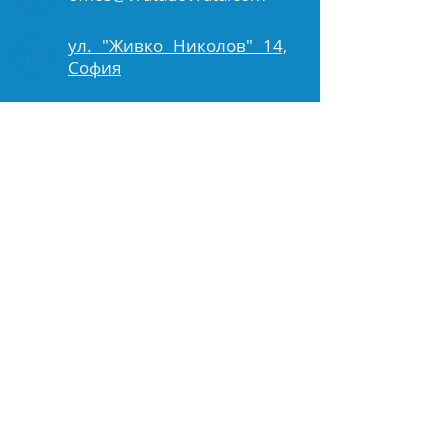
ул. "Живко Николов" 14,
София
ул. "Околчица" 5А, Варна
Свържете се с нас
за безплатен оглед
и оценка.