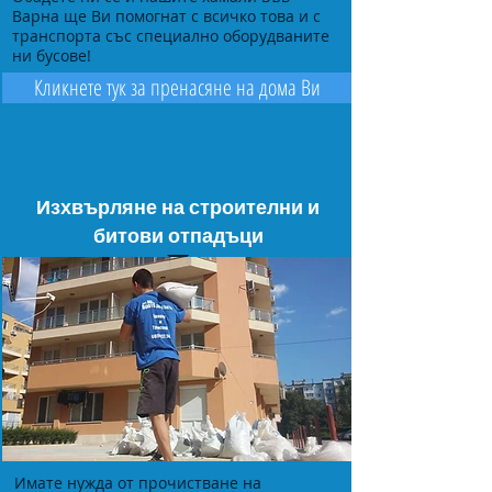
Варна ще Ви помогнат с всичко това и с
транспорта със специално оборудваните
ни бусове!
Кликнете тук за пренасяне на дома Ви
Изхвърляне на строителни и
битови отпадъци
Имате нужда от прочистване на