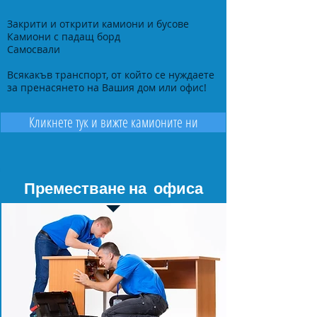
Закрити и открити камиони и бусове
Камиони с падащ борд
Самосвали
Всякакъв транспорт, от който се нуждаете
за пренасянето на Вашия дом или офис!
Кликнете тук и вижте камионите ни
Преместване на офиса