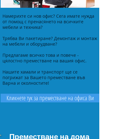
Намерихте си нов офис? Сега имате нужда
от помощ с пренасянето на всичките
мебели и техника?
Трябва Ви пакетиране? Демонтаж и монтаж
на мебели и оборудване?
Предлагаме всичко това и повече -
цялостно преместване на вашия офис.
Нашите хамали и транспорт ще се
погрижат за Вашето преместване във
Варна и околностите!
Кликнете тук за преместване на офиса Ви
Преместване на дома