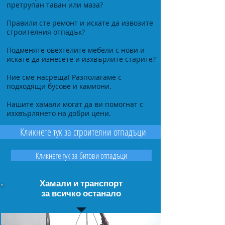
претрупан таван или маза?
Правили сте ремонт и искате да извозите
строителния отпадък?
Подменяте овехтелите мебели с нови и
искате да изнесете и изхвърлите старите?
Ние сме насреща! Разполагаме с
подходящи бусове и камиони.
Нашите хамали могат да ви помогнат с
изхвърлянето на добри цени.
Кликнете тук за строителни отпадъци
Кликнете тук за битови отпадъци
Хамали и транспорт
за всичко останало