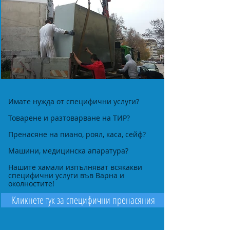
Имате нужда от специфични услуги?
Товарене и разтоварване на ТИР?
Пренасяне на пиано, роял, каса, сейф?
Машини, медицинска апаратура?
Нашите хамали изпълняват всякакви
специфични услуги във Варна и
околностите!
Кликнете тук за специфични пренасяния