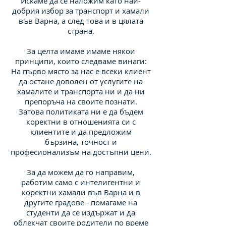
Искаме да се наложим като най-
добрия избор за транспорт и хамали
във Варна, а след това и в цялата
страна.
За целта имаме имаме някои
принципи, които следваме винаги:
На първо място за нас е всеки клиент
да остане доволен от услугите на
хамалите и транспорта ни и да ни
препоръча на своите познати.
Затова политиката ни е да бъдем
коректни в отношенията си с
клиентите и да предложим
бързина, точност и
професионализъм на достъпни цени.
За да можем да го направим,
работим само с интелигентни и
коректни хамали във Варна и в
другите градове - помагаме на
студенти да се издържат и да
облекчат своите родители по време