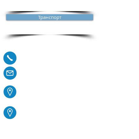
Транспорт
Контакти:
0899 132343
office@vratadovrata.com
ул. "Живко Николов" 14,
София
ул. "Околчица" 5А, Варна
Свържете се с нас