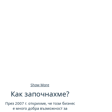
Мартин Иванов - "Врата до врата"
Владимир Василев
Show More
Как започнахме?
През 2007 г. открихме, че този бизнес
е много добра възможност за