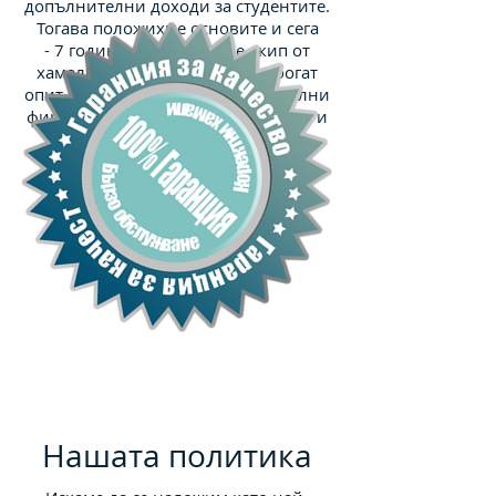
допълнителни доходи за студентите.
Тогава положихме основите и сега
- 7 години по-късно, сме екип от
хамали - професионалисти с богат
опит зад гърба си и стотици доволни
фирми и други клиенти във Варна и
София.
Нашата политика