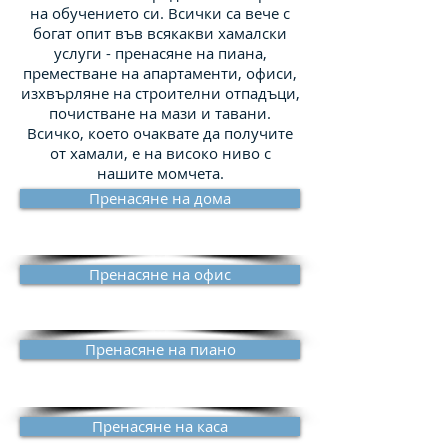
на обучението си. Всички са вече с
богат опит във всякакви хамалски
услуги - пренасяне на пиана,
преместване на апартаменти, офиси,
изхвърляне на строителни отпадъци,
почистване на мази и тавани.
Всичко, което очаквате да получите
от хамали, е на високо ниво с
нашите момчета.
Пренасяне на дома
Пренасяне на офис
Пренасяне на пиано
Пренасяне на каса