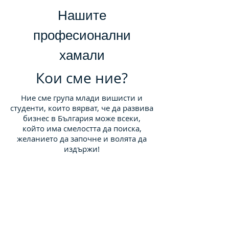
Нашите
професионални
хамали
Кои сме ние?
Ние сме група млади вишисти и
студенти, които вярват, че да развива
бизнес в България може всеки,
който има смелостта да поиска,
желанието да започне и волята да
издържи!
Явор Янакиев
Слави Илиев