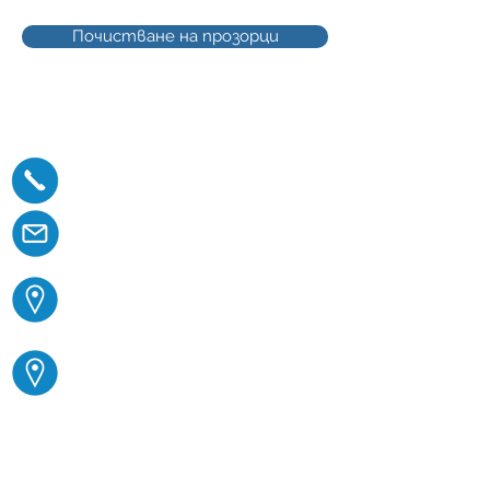
Почистване на прозорци
Контакти:
0899 132343
office@vratadovrata.com
ул. "Живко Николов" 14,
София
ул. "Околчица" 5А, Варна
Свържете се с нас
за безплатен оглед