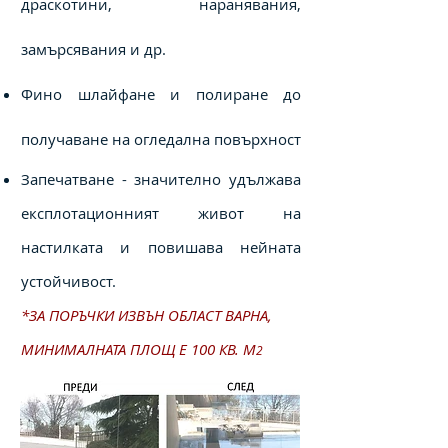
драскотини, наранявания,
замърсявания и др.
Фино шлайфане и полиране до
получаване на огледална повърхност
Запечатване - значително удължава
експлотационният живот на
настилката и повишава нейната
устойчивост.
*ЗА ПОРЪЧКИ ИЗВЪН ОБЛАСТ ВАРНА,
МИНИМАЛНАТА ПЛОЩ Е 100 КВ. M
2