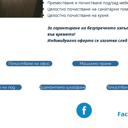
Преместване и почистване под/зад меб
Цялостно почистване на санитарни по
Цялостно почистване на кухня
За гарантиране на безупречното изпъл
във времето!
Индивидуална оферта се изготвя след
Почистване на офис
Машинно пране
 на под
Диамантено шлайфане
Почистван
кти:
Намере
Fa