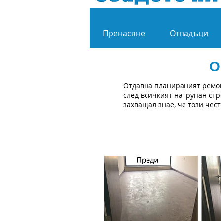
Пренасяне
Отпадъци
О
Отдавна планираният ремон
след всичкият натрупан стро
захващал знае, че този чес