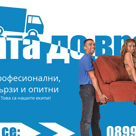
рофесионални,
ързи и опитни
Това са нашите екипи!
0899