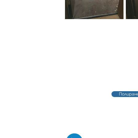
Полиране
Конта