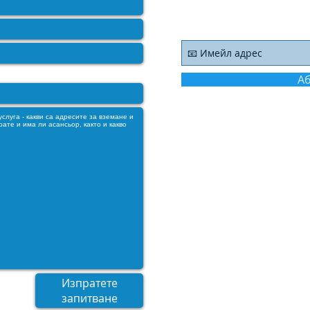
Абонирайте се за 
оято се нуждаете
А
Изпратете
запитване