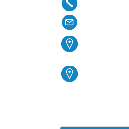
0899 132343
office@vratadov
ул. "Живко Нико
ул. "Околчица" 
Свържете с
за безплатен ог