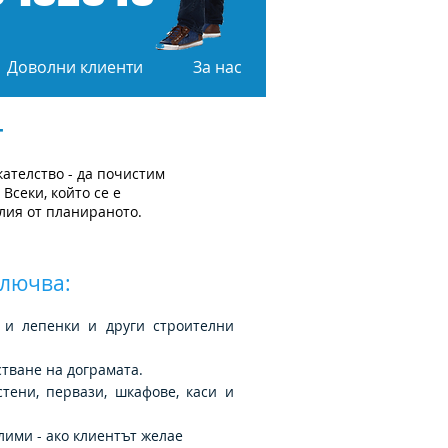
Доволни клиенти
За нас
т
ателство - да почистим
Всеки, който се е
илия от планираното.
ключва:
и и лепенки и други строителни
тване на дограмата.
тени, первази, шкафове, каси и
лими - ако клиентът желае