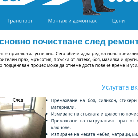
Транспорт
Монтаж и демонтаж
Цени
сновно почистване след ремон
т е приключил успешно. Сега обаче идва ред на ново преизвик
ителен прах, мръсотия, пръски от латекс, боя, мазилка и други. 
то подценяван процес може да отнеме доста повече време и ус
Услугата в
Премахване на боя, силикон, стикер
материали.
Измиване на стъклата и цялостно почис
Премахване на натрупаният прах от с
ключове.
Изпиране на меката мебел, матраци, ки