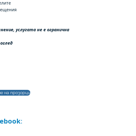
елите
мещения
нение, услугата не е огранична
 оглед
е на прозорци
те ни във
cebook
: